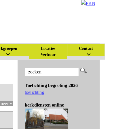
kgroepen
Locaties
Contact
Verhuur
Toelichting begroting 2026
toelichting
 meer »
kerkdiensten online