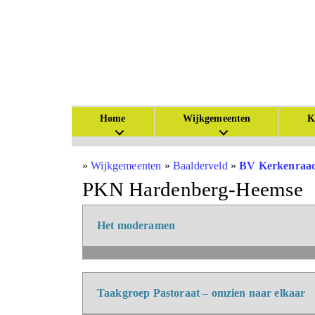
Home
Wijkgemeenten
K
»
Wijkgemeenten
»
Baalderveld
»
BV Kerkenraad
PKN Hardenberg-Heemse
Het moderamen
Taakgroep Pastoraat – omzien naar elkaar