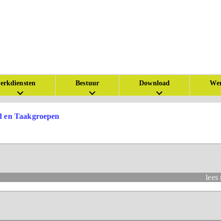
erkdiensten
Bestuur
Download
Wer
 en Taakgroepen
lees