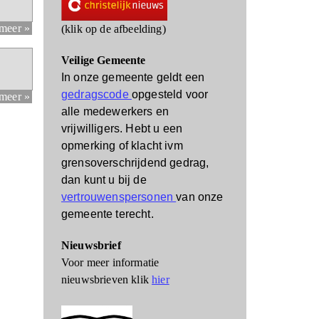
 meer »
(klik op de afbeelding)
Veilige Gemeente
In onze gemeente geldt een
gedragscode
opgesteld voor
 meer »
alle medewerkers en
vrijwilligers.
Hebt u een
opmerking of klacht ivm
grensoverschrijdend gedrag,
dan kunt u bij de
vertrouwenspersonen
van onze
gemeente terecht.
Nieuwsbrief
Voor meer informatie
nieuwsbrieven klik
hier