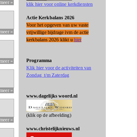
 meer »
klik hier voor online kerkdiensten
Actie Kerkbalans 2026
Voor het opgeven van uw vaste
 meer »
vrijwillige bijdrage ivm de actie
kerkbalans 2026 klikt u
hier
Programma
 meer »
Klik hier voor de activiteiten van
Zondag t/m Zaterdag
 meer »
www.dagelijks woord.nl
(klik op de afbeelding)
 meer »
www.christelijknieuws.nl