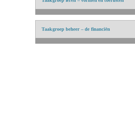
Taakgroep leren – vormen en toerusten
Taakgroep beheer – de financiën