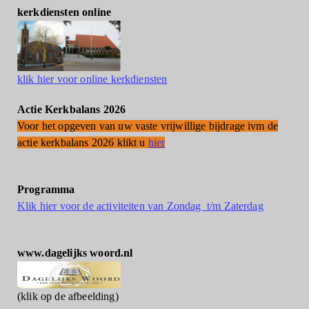
kerkdiensten online
klik hier voor online kerkdiensten
Actie Kerkbalans 2026
Voor het opgeven van uw vaste vrijwillige bijdrage ivm de
actie kerkbalans 2026 klikt u
hier
Programma
Klik hier voor de activiteiten van Zondag t/m Zaterdag
www.dagelijks woord.nl
(klik op de afbeelding)