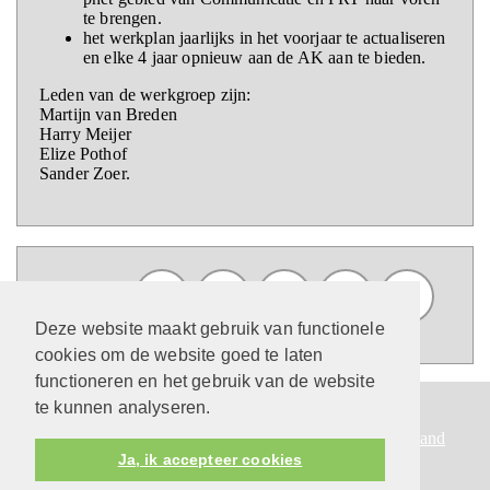
te brengen.
het werkplan jaarlijks in het voorjaar te actualiseren
en elke 4 jaar opnieuw aan de AK aan te bieden.
Leden van de werkgroep zijn:
Martijn van Breden
Harry Meijer
Elize Pothof
Sander Zoer.
Deze website maakt gebruik van functionele
cookies om de website goed te laten
functioneren en het gebruik van de website
te kunnen analyseren.
Protestantsekerk.net is een samenwerking tussen de
dienstenorganisatie van de
Protestantse Kerk in Nederland
Ja, ik accepteer cookies
en
Human Content Mediaproducties B.V.