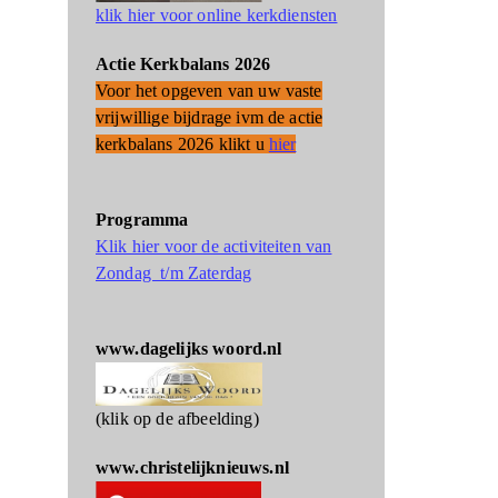
klik hier voor online kerkdiensten
Actie Kerkbalans 2026
Voor het opgeven van uw vaste
vrijwillige bijdrage ivm de actie
kerkbalans 2026 klikt u
hier
Programma
Klik hier voor de activiteiten van
Zondag t/m Zaterdag
www.dagelijks woord.nl
(klik op de afbeelding)
www.christelijknieuws.nl