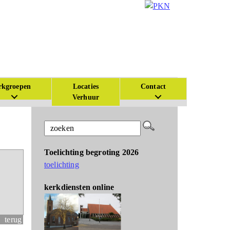
kgroepen
Locaties
Contact
Verhuur
Toelichting begroting 2026
toelichting
kerkdiensten online
terug