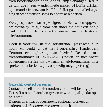
even boodschappen doen, of een lamp vervangen. Iets in
de tuin doen, een wandelingetje maken of koffie drinken
bij iemand die eenzaam is. Of …? Het gaat om alledaagse
dingen waar mensen soms behoefte aan hebben.
We zijn op zoek naar vrijwilligers die zich willen opgeven
om ‘stand-by’ te zijn voor een ander die het even nodig
heeft. U kunt dan contact opnemen met onderstaand
telefoonnummer.
Heeft u voor uw situatie kortdurende, praktische hulp
nodig en denkt u dat het Noaberschap Hardenberg
Centrum een oplossing kan bieden? Bel dan met
telefoonnummer 06 47065794. (Indien er niet wordt
opgenomen vragen wij uw naam en telefoonnummer in te
spreken, dan bellen wij u zo spoedig mogelijk terug).
Gezocht: contactpersonen
Contact met elkaar onderhouden vinden wij belangrijk.
Het is fijn om gehoord en gezien te worden, als je dat op
prijs stelt.
Daarom zijn naast ouderlingen, pastoraal werkers en
anderen ook
de contactpersonen
onmisbaar.