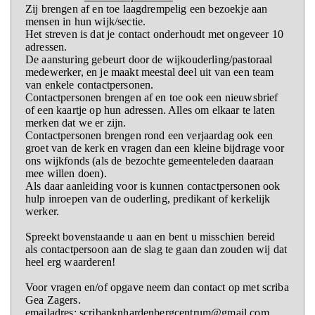
Zij brengen af en toe laagdrempelig een bezoekje aan
mensen in hun wijk/sectie.
Het streven is dat je contact onderhoudt met ongeveer 10
adressen.
De aansturing gebeurt door de wijkouderling/pastoraal
medewerker, en je maakt meestal deel uit van een team
van enkele contactpersonen.
Contactpersonen brengen af en toe ook een nieuwsbrief
of een kaartje op hun adressen. Alles om elkaar te laten
merken dat we er zijn.
Contactpersonen brengen rond een verjaardag ook een
groet van de kerk en vragen dan een kleine bijdrage voor
ons wijkfonds (als de bezochte gemeenteleden daaraan
mee willen doen).
Als daar aanleiding voor is kunnen contactpersonen ook
hulp inroepen van de ouderling, predikant of kerkelijk
werker.
Spreekt bovenstaande u aan en bent u misschien bereid
als contactpersoon aan de slag te gaan dan zouden wij dat
heel erg waarderen!
Voor vragen en/of opgave neem dan contact op met scriba
Gea Zagers.
emailadres: scribapknhardenbergcentrum@gmail.com