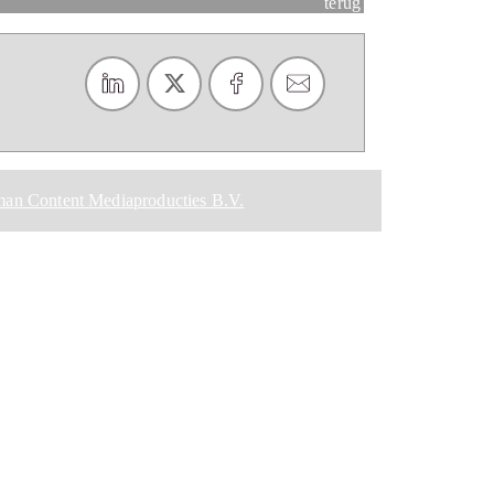
terug
an Content Mediaproducties B.V.