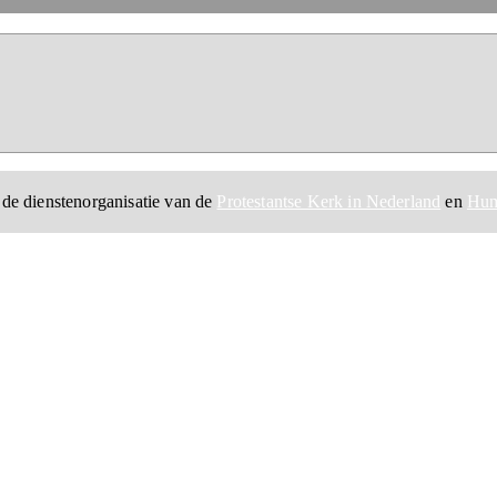
 de dienstenorganisatie van de
Protestantse Kerk in Nederland
en
Hum