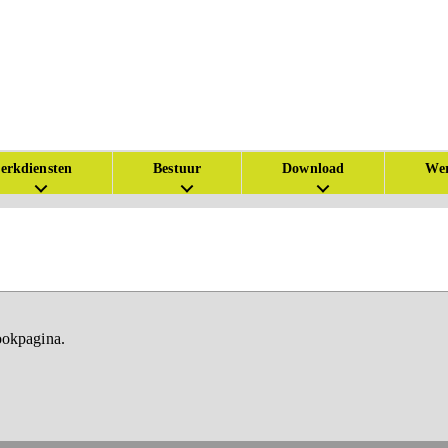
erkdiensten
Bestuur
Download
Wer
ookpagina.