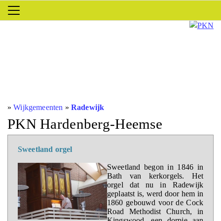
»
Wijkgemeenten
»
Radewijk
PKN Hardenberg-Heemse
Sweetland orgel
Sweetland begon in 1846 in
Bath van kerkorgels. Het
orgel dat nu in Radewijk
geplaatst is, werd door hem in
1860 gebouwd voor de Cock
Road Methodist Church, in
Kingswood, een dorpje aan