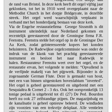
de rand van Bristol. In deze kerk heeft dit orgel vijftig jaar
geklonken, tot het in 1910 werd overgeplaatst naar de
Methodist Church in het dorpje Bridgeyate, in dezelfde
streek. Het orgel werd waarschijnlijk verplaatst in
verband met het honderdjarig bestaan van deze kerk.
Via de Engelse restauratiefirma George Sixsmith is dit
instrument uiteindelijk naar Nederland gekomen en
recentelijk gerestaureerd door de Groningse firma F.R.
Feenstra. Feenstra stelde het orgel op in de Groningse Der
Aa Kerk, zodat geïnteresseerde kopers het konden
beluisteren. De Radewijkse orgelcommissie was onder de
indruk van de klank van het prachtig gerestaureerde
instrument en besloot het naar Radewijk te
halen. Restaurateur Feenstra weet over het orgel, en de
restauratie ervan, het volgende te melden: “Opvallend is
de verfijnde makelij van het pijpwerk. Bijzonder is de
zogenaamde German Flute. Deze is gemaakt van hout,
met een van binnen uitgestoken bovenlabium "inverted".
Het orgel is geheel gerestaureerd en uitgebreid met een
Sesquialtra & Cornet 2 - 3 rks. Ook het oorspronkelijk 13
tonige pedaal is uitgebreid tot d1 (27) De Ped. Bourdon
heeft nu ook 27 zelfstandige pijpen. De magazijnbalg en
de kanalisatie is geheel opnieuw beleerd. De windladen
zijn voorzien van een trekvrije dekplaat. Alle ventielen