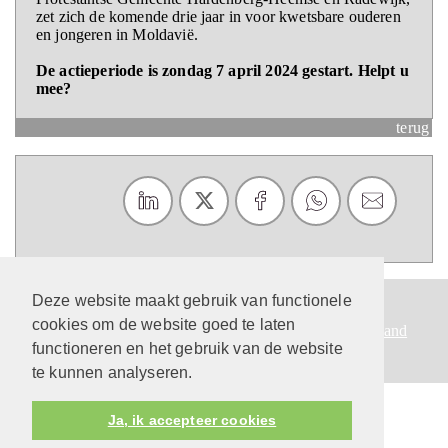
zet zich de komende drie jaar in voor kwetsbare ouderen
en jongeren in Moldavië.
De actieperiode is zondag 7 april 2024 gestart. Helpt u
mee?
terug
Deze website maakt gebruik van functionele
Protestantsekerk.net is een samenwerking tussen de
cookies om de website goed te laten
dienstenorganisatie van de
Protestantse Kerk in Nederland
functioneren en het gebruik van de website
en
Human Content Mediaproducties B.V.
te kunnen analyseren.
Ja, ik accepteer cookies