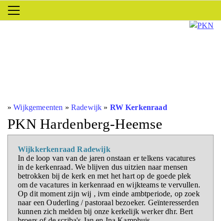
»
Wijkgemeenten
»
Radewijk
»
RW Kerkenraad
PKN Hardenberg-Heemse
Wijkkerkenraad Radewijk
In de loop van van de jaren onstaan er telkens vacatures
in de kerkenraad. We blijven dus uitzien naar mensen
betrokken bij de kerk en met het hart op de goede plek
om de vacatures in kerkenraad en wijkteams te vervullen.
Op dit moment zijn wij , ivm einde ambtperiode, op zoek
naar een Ouderling / pastoraal bezoeker. Geïnteresserden
kunnen zich melden bij onze kerkelijk werker dhr. Bert
broers of de scriba's Jan en Ina Kamphuis