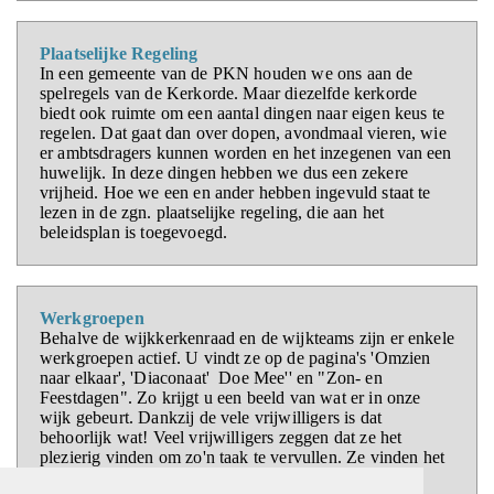
Plaatselijke Regeling
In een gemeente van de PKN houden we ons aan de
spelregels van de Kerkorde. Maar diezelfde kerkorde
biedt ook ruimte om een aantal dingen naar eigen keus te
regelen. Dat gaat dan over dopen, avondmaal vieren, wie
er ambtsdragers kunnen worden en het inzegenen van een
huwelijk. In deze dingen hebben we dus een zekere
vrijheid. Hoe we een en ander hebben ingevuld staat te
lezen in de zgn. plaatselijke regeling, die aan het
beleidsplan is toegevoegd.
Werkgroepen
Behalve de wijkkerkenraad en de wijkteams zijn er enkele
werkgroepen actief. U vindt ze op de pagina's 'Omzien
naar elkaar', 'Diaconaat' Doe Mee'' en "Zon- en
Feestdagen". Zo krijgt u een beeld van wat er in onze
wijk gebeurt. Dankzij de vele vrijwilligers is dat
behoorlijk wat! Veel vrijwilligers zeggen dat ze het
plezierig vinden om zo'n taak te vervullen. Ze vinden het
leuk 'werk' om allerlei redenen: het sluit aan bij hun