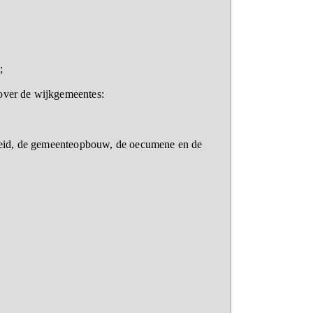
;
 over de wijkgemeentes:
arbeid, de gemeenteopbouw, de oecumene en de