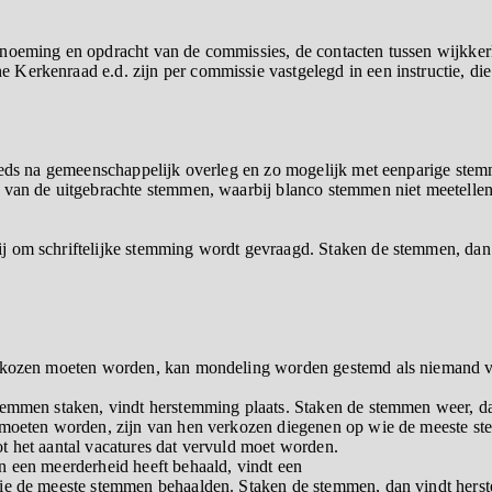
enoeming en opdracht van de commissies, de contacten tussen wijkke
erkenraad e.d. zijn per commissie vastgelegd in een instructie, die al
teeds na gemeenschappelijk overleg en zo mogelijk met eenparige ste
 van de uitgebrachte stemmen, waarbij blanco stemmen niet meetellen
j om schriftelijke stemming wordt gevraagd. Staken de stemmen, dan
verkozen moeten worden, kan mondeling worden gestemd als niemand 
temmen staken, vindt herstemming plaats. Staken de stemmen weer, da
 moeten worden, zijn van hen verkozen diegenen op wie de meeste st
t het aantal vacatures dat vervuld moet worden.
n een meerderheid heeft behaald, vindt een
die de meeste stemmen behaalden. Staken de stemmen, dan vindt hers