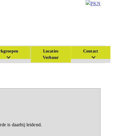
kgroepen
Locaties
Contact
Verhuur
e is daarbij leidend.