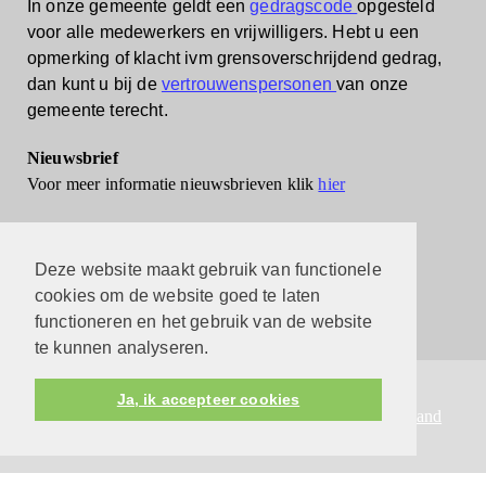
In onze gemeente geldt een
gedragscode
opgesteld
voor alle medewerkers en vrijwilligers.
Hebt u een
opmerking of klacht ivm grensoverschrijdend gedrag,
dan kunt u bij de
vertrouwenspersonen
van onze
gemeente terecht.
Nieuwsbrief
Voor meer informatie nieuwsbrieven klik
hier
Deze website maakt gebruik van functionele
cookies om de website goed te laten
functioneren en het gebruik van de website
te kunnen analyseren.
Protestantsekerk.net is een samenwerking tussen de
Ja, ik accepteer cookies
dienstenorganisatie van de
Protestantse Kerk in Nederland
en
Human Content Mediaproducties B.V.