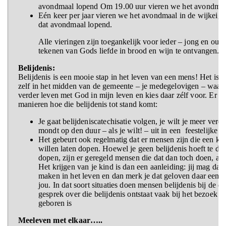
avondmaal lopend Om 19.00 uur vieren we het avondmaal
Eén keer per jaar vieren we het avondmaal in de wijkeig
dat avondmaal lopend.
Alle vieringen zijn toegankelijk voor ieder – jong en oud -
tekenen van Gods liefde in brood en wijn te ontvangen.
Belijdenis:
Belijdenis is een mooie stap in het leven van een mens! Het is 
zelf in het midden van de gemeente – je medegelovigen – waarin
verder leven met God in mijn leven en kies daar zélf voor. Er zi
manieren hoe die belijdenis tot stand komt:
Je gaat belijdeniscatechisatie volgen, je wilt je meer verd
mondt op den duur – als je wilt! – uit in een feestelijke b
Het gebeurt ook regelmatig dat er mensen zijn die een kin
willen laten dopen. Hoewel je geen belijdenis hoeft te doe
dopen, zijn er geregeld mensen die dat dan toch doen, als
Het krijgen van je kind is dan een aanleiding: jij mag dan
maken in het leven en dan merk je dat geloven daar een ro
jou. In dat soort situaties doen mensen belijdenis bij de 
gesprek over die belijdenis ontstaat vaak bij het bezoek v
geboren is
Meeleven met elkaar…..