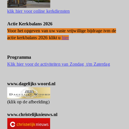
klik hier voor online kerkdiensten
Actie Kerkbalans 2026
Voor het opgeven van uw vaste vrijwillige bijdrage ivm de
actie kerkbalans 2026 klikt u
hier
Programma
Klik hier voor de activiteiten van Zondag t/m Zaterdag
www.dagelijks woord.nl
(klik op de afbeelding)
www.christelijknieuws.nl