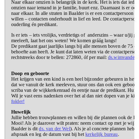
Naar elkaar omzien is belangrijk in de kerk. Het is iets dat ied
omzien naar iemand in je familie, buurt enz. Daarnaast is er o
naar elkaar. In alle straten in Baalder is er een contactpersoon 
willen – contacten onderhoudt in lief en leed. De contactperso
ouderling én predikant.
Is er iets – iets vrolijks, verdrietigs of anderszins – waar u/jij g
meeleeft, laat het ons weten! We komen gráág langs!
De predikant gaat jaarlijks langs bij alle mensen boven de 75 en
behoefte aan heeft. Je kunt dat laten weten via de contactpersoo
rechtstreeks door te bellen: 272860, óf per mail:
ds.wimvanderw
Doop en geboorte
Het krijgen van een kind is een heel bijzonder gebeuren in het l
dat we vanuit de kerk meeleven, stuur ons dan ook een geboortek
scriba van de wijkkerkenraad én eentje naar de predikant. Hun 
Wil je vast eens nadenken over het al dan niet dopen van je kin
folder!
Huwelijk
Jullie hebben trouwplannen en willen bij die plannen ook de k
Mooi! Als je daarover wilt praten: neem contact op met je wijkp
Baalder is dit
ds. van der Wel
). Als je al concrete plannen hebt
afspraak en leg de datum vast bij het
kerkelijk bureau
.