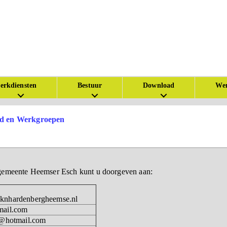
erkdiensten
Bestuur
Download
Wer
d en Werkgroepen
kgemeente Heemser Esch kunt u doorgeven aan:
knhardenbergheemse.nl
mail.com
n@hotmail.com