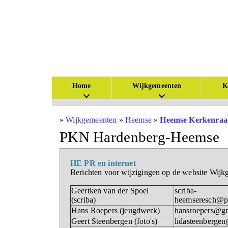
Home
Wijkgemeenten
K
»
Wijkgemeenten
»
Heemse
»
Heemse Kerkenraa
PKN Hardenberg-Heemse
HE PR en internet
Berichten voor wijzigingen op de website Wij
Geertken van der Spoel
scriba-
(scriba)
heemseresch@p
Hans Roepers (jeugdwerk)
hansroepers@g
Geert Steenbergen (foto's)
lidasteenberge