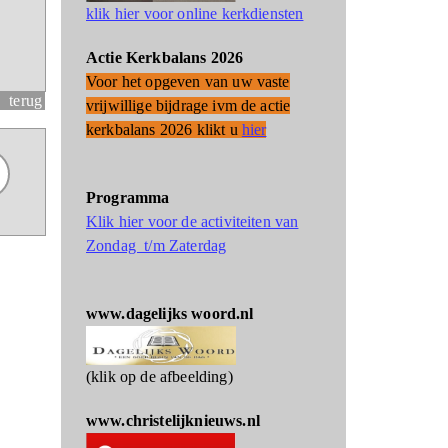
klik hier voor online kerkdiensten
Actie Kerkbalans 2026
Voor het opgeven van uw vaste
terug
vrijwillige bijdrage ivm de actie
kerkbalans 2026 klikt u
hier
Programma
Klik hier voor de activiteiten van
Zondag t/m Zaterdag
www.dagelijks woord.nl
(klik op de afbeelding)
www.christelijknieuws.nl