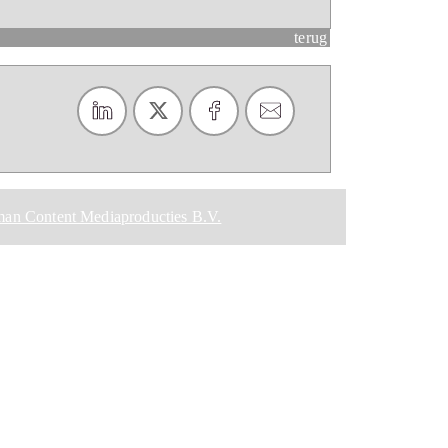
terug
an Content Mediaproducties B.V.