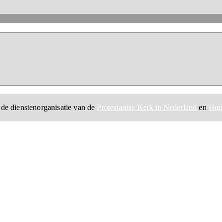
 de dienstenorganisatie van de
Protestantse Kerk in Nederland
en
Hum