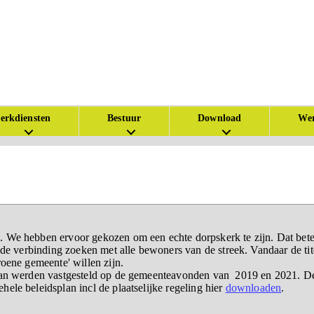
erkdiensten
Bestuur
Download
Wer
 We hebben ervoor gekozen om een echte dorpskerk te zijn. Dat bete
k de verbinding zoeken met alle bewoners van de streek. Vandaar de ti
oene gemeente' willen zijn.
plan werden vastgesteld op de gemeenteavonden van 2019 en 2021. De 
ele beleidsplan incl de plaatselijke regeling hier
downloaden
.