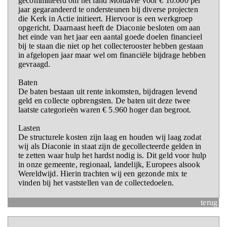
gecommitteerd om het land Moldavië voor € 10.000 per
jaar gegarandeerd te ondersteunen bij diverse projecten
die Kerk in Actie initieert. Hiervoor is een werkgroep
opgericht. Daarnaast heeft de Diaconie besloten om aan
het einde van het jaar een aantal goede doelen financieel
bij te staan die niet op het collecterooster hebben gestaan
in afgelopen jaar maar wel om financiële bijdrage hebben
gevraagd.
Baten
De baten bestaan uit rente inkomsten, bijdragen levend
geld en collecte opbrengsten. De baten uit deze twee
laatste categorieën waren € 5.960 hoger dan begroot.
Lasten
De structurele kosten zijn laag en houden wij laag zodat
wij als Diaconie in staat zijn de gecollecteerde gelden in
te zetten waar hulp het hardst nodig is. Dit geld voor hulp
in onze gemeente, regionaal, landelijk, Europees alsook
Wereldwijd. Hierin trachten wij een gezonde mix te
vinden bij het vaststellen van de collectedoelen.
terug