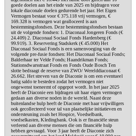
goede doelen aan het einde van 2025 en bijdragen voor
lokale diaconale doelen gedurende het jaar. Het Eigen
Vermogen bestaat voor € 375.118 vrij vermogen, €
169.328 is vermogen wat gealloceerd is aan
bestemmingsfondsen. Deze bestemmingsfondsen bestaan
uit de volgende fondsen: 1. Diaconaal Jongeren Fonds (€
24.409) 2. Diaconaal Sociaal Fonds Hardenberg (€
99.919). 3. Reservering Stadskerk (€ 45.000) Het
Diaconaal Sociaal Fonds is een samenvoeging van de
volgende pre-fusie fondsen: Het Diaconaal Sociaal Fonds;
Balderhaar ter Velde Fonds; Haandrikman Fonds;
Stationsdwarsstraat Fonds en Fonds Oude Bosch Ten
slotte bedraagt de reserve van ZWO/ Werelddiaconaat €
26.662. Het streven van de Diaconie is om een eventueel
batig saldo te besteden zodat het vermogen niet
ongewenst toeneemt of opgepot wordt. In het jaar 2025
heeft de Diaconie een bijdragen uit haar eigen vermogen
gedaan aan diverse noden in de wereld. Naast deze
buitenlandse hulp heeft de Diaconie met haar vrijwilligers
ook gecollecteerd voor tal van plaatselijke initiatieven en
ondersteuning zoals het Hospice, Voedselbank,
voedselkasten, Kledingbank. Ook is er financiële steun
verleend aan diverse mensen die om financiële hulp
hebben gevraagd. Voor 3 jaar heeft de Diaconie zich