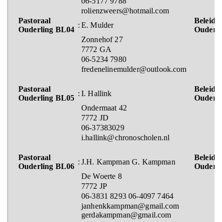
06-5177 9788
rolienzweers@hotmail.com
Pastoraal
Beleids
:
E. Mulder
Ouderling BL04
Ouderl
Zonnehof 27
7772 GA
06-5234 7980
fredenelinemulder@outlook.com
Pastoraal
Beleids
:
I. Hallink
Ouderling BL05
Ouderl
Ondermaat 42
7772 JD
06-37383029
i.hallink@chronoscholen.nl
Pastoraal
Beleids
:
J.H. Kampman G. Kampman
Ouderling BL06
Ouderl
De Woerte 8
7772 JP
06-3831 8293 06-4097 7464
janhenkkampman@gmail.com
gerdakampman@gmail.com