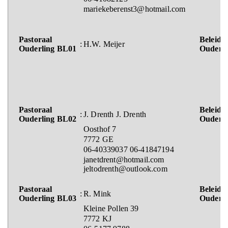
mariekeberenst3@hotmail.com
Pastoraal
Beleids
:
H.W. Meijer
Ouderling BL01
Ouderl
Pastoraal
Beleids
:
J. Drenth J. Drenth
Ouderling BL02
Ouderl
Oosthof 7
7772 GE
06-40339037 06-41847194
janetdrent@hotmail.com
jeltodrenth@outlook.com
Pastoraal
Beleids
:
R. Mink
Ouderling BL03
Ouderl
Kleine Pollen 39
7772 KJ