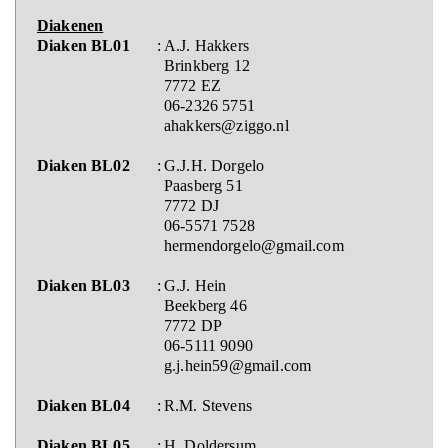
Diakenen
Diaken BL01
:
A.J. Hakkers
Brinkberg 12
7772 EZ
06-2326 5751
ahakkers@ziggo.nl
Diaken BL02
:
G.J.H. Dorgelo
Paasberg 51
7772 DJ
06-5571 7528
hermendorgelo@gmail.com
Diaken BL03
:
G.J. Hein
Beekberg 46
7772 DP
06-5111 9090
g.j.hein59@gmail.com
Diaken BL04
:
R.M. Stevens
Diaken BL05
:
H. Doldersum