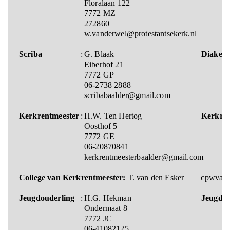
Floralaan 122
7772 MZ
272860
w.vanderwel@protestantsekerk.nl
Scriba
:
G. Blaak
Diaken
Eiberhof 21
7772 GP
06-2738 2888
scribabaalder@gmail.com
Kerkrentmeester
:
H.W. Ten Hertog
Kerkren
Oosthof 5
7772 GE
06-20870841
kerkrentmeesterbaalder@gmail.com
College van Kerkrentmeester:
T. van den Esker cpwvanr
Jeugdouderling
:
H.G. Hekman
Jeugdou
Ondermaat 8
7772 JC
06-41082125