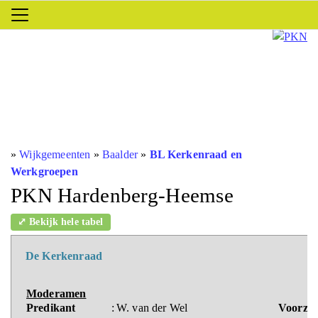
»
Wijkgemeenten
»
Baalder
»
BL Kerkenraad en
Werkgroepen
PKN Hardenberg-Heemse
⤢ Bekijk hele tabel
De Kerkenraad
Moderamen
Predikant
:
W. van der Wel
Voorzit