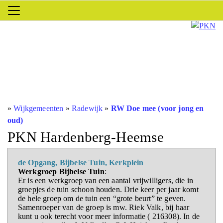
»
Wijkgemeenten
»
Radewijk
»
RW Doe mee (voor jong en
oud)
PKN Hardenberg-Heemse
de Opgang, Bijbelse Tuin, Kerkplein
Werkgroep Bijbelse Tuin
:
Er is een werkgroep van een aantal vrijwilligers, die in
groepjes de tuin schoon houden. Drie keer per jaar komt
de hele groep om de tuin een “grote beurt” te geven.
Samenroeper van de groep is mw. Riek Valk, bij haar
kunt u ook terecht voor meer informatie ( 216308). In de