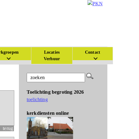
kgroepen
Locaties
Contact
Verhuur
Toelichting begroting 2026
toelichting
kerkdiensten online
terug