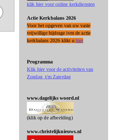
klik hier voor online kerkdiensten
Actie Kerkbalans 2026
Voor het opgeven van uw vaste
vrijwillige bijdrage ivm de actie
kerkbalans 2026 klikt u
hier
Programma
Klik hier voor de activiteiten van
Zondag t/m Zaterdag
www.dagelijks woord.nl
(klik op de afbeelding)
www.christelijknieuws.nl