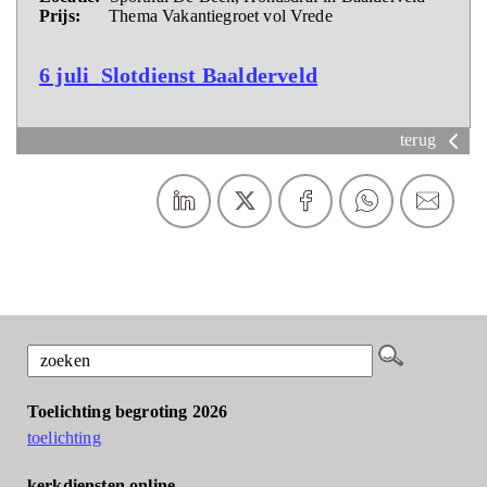
Prijs:
Thema Vakantiegroet vol Vrede
6 juli Slotdienst Baalderveld
terug
Toelichting begroting 2026
toelichting
kerkdiensten online